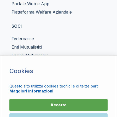
Portale Web e App
Piattaforma Welfare Aziendale
SOCI
Federcasse
Enti Mutualistici
Fondo Mutuasalus
NEWS ED EVENTI
Cookies
News Comipa
Questo sito utilizza cookies tecnici e di terze parti
Assemblea dei Soci
Maggiori Informazioni
Accetto